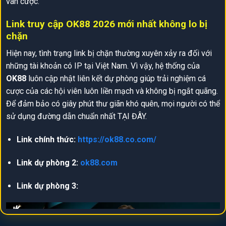
ván cược.
Link truy cập OK88 2026 mới nhất không lo bị
chặn
Hiện nay, tình trạng link bị chặn thường xuyên xảy ra đối với
những tài khoản có IP tại Việt Nam. Vì vậy, hệ thống của
OK88
luôn cập nhật liên kết dự phòng giúp trải nghiệm cá
cược của các hội viên luôn liền mạch và không bị ngắt quãng.
Để đảm bảo có giây phút thư giãn khó quên, mọi người có thể
sử dụng đường dẫn chuẩn nhất TẠI ĐÂY.
Link chính thức:
https://ok88.co.com/
Link dự phòng 2:
ok88.com
Link dự phòng 3: