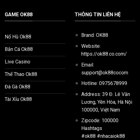
OK88
chính thức xuất hiện trên thị trường đổi thưởng vào
GAME OK88
THÔNG TIN LIÊN HỆ
năm 2015 và có trụ sở đặt tại Philippines. Thời điểm đó
ngành công nghệ giải trí đang ở giai đoạn chuyển giao với sự
xuất hiện của những công nghệ hiện đại. Tuy nhiên, thương
Brand:
OK88
Nổ Hũ Ok88
hiệu cũng nhanh chóng bắt kịp xu hướng và chiếm lĩnh một
Website:
Bắn Cá Ok88
phần vị trí vững chắc trên cuộc đua. Từng mốc phát triển, nhà
https://ok88.co.com/
cái đã có nhiều sự thay đổi rõ rệt:
Live Casino
Email:
support@ok88cocom
Giai
Thể Thao Ok88
Năm
Cột mốc
Thành tựu
đoạn
Hotline: 0975678999
Đá Gà Ok88
OK88 ra mắt tại
Bắt kịp xu hướng công
2015
Khởi Đầu
Address: 39 Đ. Lê Văn
Philippines
nghệ mới
Tài Xỉu Ok88
Lương, Yên Hòa, Hà Nội
Xây
2016-
Nhận các giấy phép
Xây dựng vị thế vững
100000, Việt Nam
Dựng Uy
2018
quốc tế
chắc
Tín
Zipcode: 100000
2019-
Mở Rộng
Tích hợp Live
Thu hút 2 triệu người
Hashtags
2022
Quy Mô
Casino & RNG
chơi
#ok88 #nhacaiok88