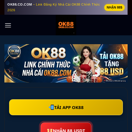
Chuyển
OK88.CO.COM
– Link Đăng Ký Nhà Cái OK88 Chính Thức
NHẬN 88$
đến
2026
nội
dung
TẢI APP OK88
NHẬN 88 USDT